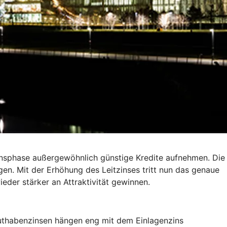
insphase außergewöhnlich günstige Kredite aufnehmen. Die
gen. Mit der Erhöhung des Leitzinses tritt nun das genaue
eder stärker an Attraktivität gewinnen.
 Guthabenzinsen hängen eng mit dem Einlagenzins