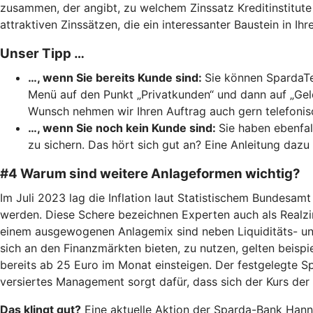
zusammen, der angibt, zu welchem Zinssatz Kreditinstitut
attraktiven Zinssätzen, die ein interessanter Baustein in 
Unser Tipp …
…, wenn Sie bereits Kunde sind:
Sie können SpardaTe
Menü auf den Punkt „Privatkunden“ und dann auf „Gel
Wunsch nehmen wir Ihren Auftrag auch gern telefonis
…, wenn Sie noch kein Kunde sind:
Sie haben ebenfal
zu sichern. Das hört sich gut an? Eine Anleitung dazu
#4 Warum sind weitere Anlageformen wichtig?
Im Juli 2023 lag die Inflation laut Statistischem Bundesam
werden. Diese Schere bezeichnen Experten auch als Realzin
einem ausgewogenen Anlagemix sind neben Liquiditäts- un
sich an den Finanzmärkten bieten, zu nutzen, gelten beis
bereits ab 25 Euro im Monat einsteigen. Der festgelegte S
versiertes Management sorgt dafür, dass sich der Kurs der 
Das klingt gut?
Eine aktuelle Aktion der Sparda-Bank Hanno