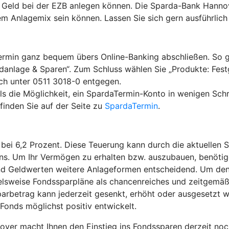
e Geld bei der EZB anlegen können. Die Sparda-Bank Hanno
Ihrem Anlagemix sein können. Lassen Sie sich gern ausführli
rmin ganz bequem übers Online-Banking abschließen. So geh
danlage & Sparen“. Zum Schluss wählen Sie „Produkte: Fes
ch unter 0511 3018-0 entgegen.
ls die Möglichkeit, ein SpardaTermin-Konto in wenigen Schri
 finden Sie auf der Seite zu
SpardaTermin
.
t bei 6,2 Prozent. Diese Teuerung kann durch die aktuellen
s. Um Ihr Vermögen zu erhalten bzw. auszubauen, benötigen
d Geldwerten weitere Anlageformen entscheidend. Um den W
pielsweise Fondssparpläne als chancenreiches und zeitgemä
parbetrag kann jederzeit gesenkt, erhöht oder ausgesetzt 
Fonds möglichst positiv entwickelt.
ver macht Ihnen den Einstieg ins Fondssparen derzeit noch 