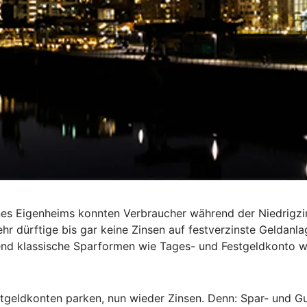
nes Eigenheims konnten Verbraucher während der Niedrigz
r dürftige bis gar keine Zinsen auf festverzinste Geldanla
rend klassische Sparformen wie Tages- und Festgeldkonto wi
Festgeldkonten parken, nun wieder Zinsen. Denn: Spar- und