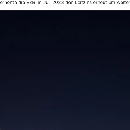
erhöhte die EZB im Juli 2023 den Leitzins erneut um weiter