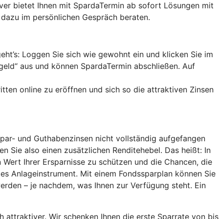
ver bietet Ihnen mit SpardaTermin ab sofort Lösungen mit
ch dazu im persönlichen Gespräch beraten.
t’s: Loggen Sie sich wie gewohnt ein und klicken Sie im
tgeld“ aus und können SpardaTermin abschließen. Auf
tten online zu eröffnen und sich so die attraktiven Zinsen
 Spar- und Guthabenzinsen nicht vollständig aufgefangen
 Sie also einen zusätzlichen Renditehebel. Das heißt: In
ert Ihrer Ersparnisse zu schützen und die Chancen, die
ßes Anlageinstrument. Mit einem Fondssparplan können Sie
werden – je nachdem, was Ihnen zur Verfügung steht. Ein
attraktiver. Wir schenken Ihnen die erste Sparrate von bis