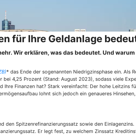
n für Ihre Geldanlage bedeu
ht mehr. Wir erklären, was das bedeutet. Und war
ZB)
* das Ende der sogenannten Niedrigzinsphase ein. Als Re
er bei 4,25 Prozent (Stand: August 2023), sodass viele Ex
nd Ihre Finanzen hat? Stark vereinfacht: Der hohe Leitzins 
n Vermögensaufbau lohnt sich jedoch ein genaueres Hinseh
d den Spitzenrefinanzierungssatz sowie den Einlagenzins. 
anzierungssatz. Er legt fest, zu welchem Zinssatz Kreditins