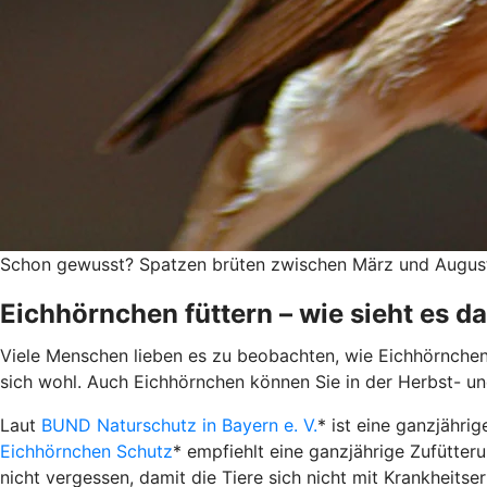
Schon gewusst? Spatzen brüten zwischen März und August 
Eichhörnchen füttern – wie sieht es d
Viele Menschen lieben es zu beobachten, wie Eichhörnchen
sich wohl. Auch Eichhörnchen können Sie in der Herbst- un
Laut
BUND Naturschutz in Bayern e. V.
* ist eine ganzjähri
Eichhörnchen Schutz
* empfiehlt eine ganzjährige Zufütteru
nicht vergessen, damit die Tiere sich nicht mit Krankheits