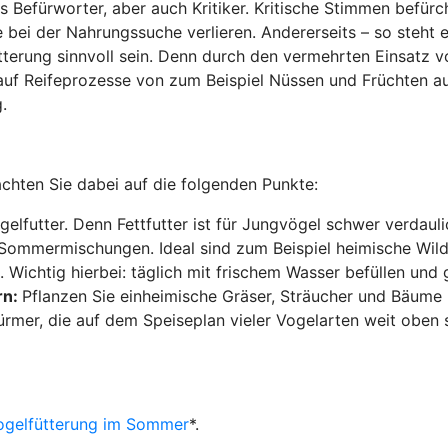
es Befürworter, aber auch Kritiker. Kritische Stimmen befür
te bei der Nahrungssuche verlieren. Andererseits – so steht
tterung sinnvoll sein. Denn durch den vermehrten Einsatz v
auf Reifeprozesse von zum Beispiel Nüssen und Früchten au
.
achten Sie dabei auf die folgenden Punkte:
ogelfutter. Denn Fettfutter ist für Jungvögel schwer verd
e Sommermischungen. Ideal sind zum Beispiel heimische Wil
. Wichtig hierbei: täglich mit frischem Wasser befüllen un
rn:
Pflanzen Sie einheimische Gräser, Sträucher und Bäume 
mer, die auf dem Speiseplan vieler Vogelarten weit oben s
ogelfütterung im Sommer
*.