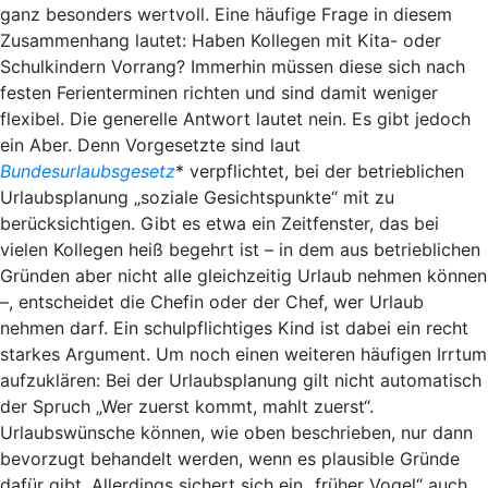
ganz besonders wertvoll. Eine häufige Frage in diesem
Zusammenhang lautet: Haben Kollegen mit Kita- oder
Schulkindern Vorrang? Immerhin müssen diese sich nach
festen Ferienterminen richten und sind damit weniger
flexibel. Die generelle Antwort lautet nein. Es gibt jedoch
ein Aber. Denn Vorgesetzte sind laut
Bundesurlaubsgesetz
* verpflichtet, bei der betrieblichen
Urlaubsplanung „soziale Gesichtspunkte“ mit zu
berücksichtigen. Gibt es etwa ein Zeitfenster, das bei
vielen Kollegen heiß begehrt ist – in dem aus betrieblichen
Gründen aber nicht alle gleichzeitig Urlaub nehmen können
–, entscheidet die Chefin oder der Chef, wer Urlaub
nehmen darf. Ein schulpflichtiges Kind ist dabei ein recht
starkes Argument. Um noch einen weiteren häufigen Irrtum
aufzuklären: Bei der Urlaubsplanung gilt nicht automatisch
der Spruch „Wer zuerst kommt, mahlt zuerst“.
Urlaubswünsche können, wie oben beschrieben, nur dann
bevorzugt behandelt werden, wenn es plausible Gründe
dafür gibt. Allerdings sichert sich ein „früher Vogel“ auch