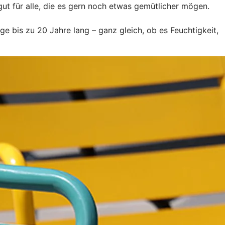
ut für alle, die es gern noch etwas gemütlicher mögen.
e bis zu 20 Jahre lang – ganz gleich, ob es Feuchtigkeit,